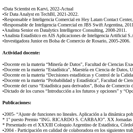
•Data Scientist en Karvi, 2022-Actual
•Sr Data Analyst en TechBI, 2021-2022.
•Responsable e Inteligencia Comercial en Hey Latam Contact Center
•Responsable de Inteligencia Comercial en JBS Swift Argentina, 201
•Analista Senior en Datalytics Intelligence Consulting, 2008-2011.
•Analista Estadístico en AIS Aplicaciones de Inteligencia Artificial S
•Investigadora Junior en Bolsa de Comercio de Rosario, 2005-2006.
Actividad docente:
•Docente en la materia “Minería de Datos", Facultad de Ciencias Exa
•Docente en la materia “Estadística", Maestría en Ciencia de Datos, U
•Docente en la materia “Decisiones estadísticas y Control de la Cali
•Docente en la materia “Probabilidad y Estadística”, Facultad de Cie
•Docente del curso “Estadística para derivados”, Bolsa de Comercio d
•Dictado de los cursos “Introducción a los futuros y opciones” y “O
Publicaciones:
•
2005- “Ajuste de funciones no lineales. Aplicación a la dinámica pob
* 1° puesto Premio “ING. RICARDO S. CARBAJO”. XX Jornadas Naci
* Presentado en el XXXIII Coloquio Argentino de Estadística, Córdo
•
2004 - Participación en calidad de colaboradora en los siguientes tra