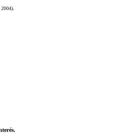
 2004).
terés.