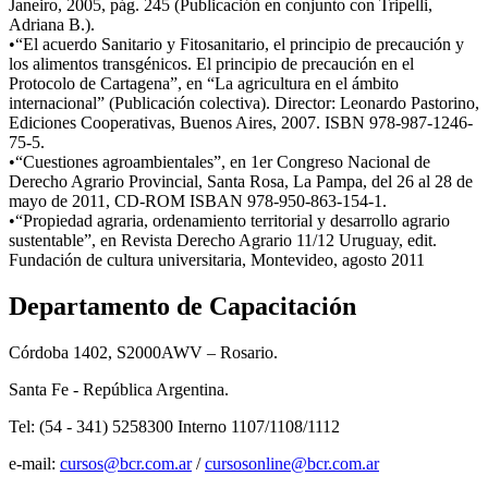
Janeiro, 2005, pág. 245 (Publicación en conjunto con Tripelli,
Adriana B.).
​•
“El acuerdo Sanitario y Fitosanitario, el principio de precaución y
los alimentos transgénicos. El principio de precaución en el
Protocolo de Cartagena”, en “La agricultura en el ámbito
internacional” (Publicación colectiva). Director: Leonardo Pastorino,
Ediciones Cooperativas, Buenos Aires, 2007. ISBN 978-987-1246-
75-5.
​•
“Cuestiones agroambientales”, en 1er Congreso Nacional de
Derecho Agrario Provincial, Santa Rosa, La Pampa, del 26 al 28 de
mayo de 2011, CD-ROM ISBAN 978-950-863-154-1.
​•
“Propiedad agraria, ordenamiento territorial y desarrollo agrario
sustentable”, en Revista Derecho Agrario 11/12 Uruguay, edit.
Fundación de cultura universitaria, Montevideo, agosto 2011
Departamento de Capacitación
Córdoba 1402, S2000AWV – Rosario.
Santa Fe - República Argentina.
Tel: (54 - 341) 5258300 Interno 1107/1108/1112
e-mail:
cursos@bcr.com.ar
/
cursosonline@bcr.com.ar