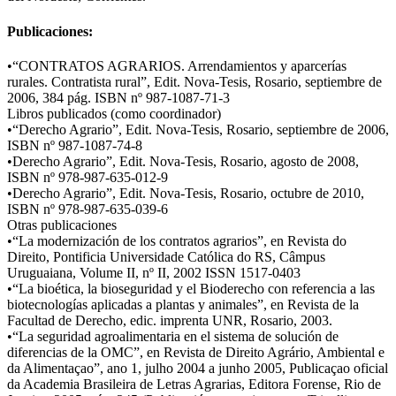
Publicaciones:
​•
“CONTRATOS AGRARIOS. Arrendamientos y aparcerías
rurales. Contratista rural”, Edit. Nova-Tesis, Rosario, septiembre de
2006, 384 pág. ISBN nº 987-1087-71-3
Libros publicados (como coordinador)
​•
“Derecho Agrario”, Edit. Nova-Tesis, Rosario, septiembre de 2006,
ISBN nº 987-1087-74-8
​•
Derecho Agrario”, Edit. Nova-Tesis, Rosario, agosto de 2008,
ISBN nº 978-987-635-012-9
​•
Derecho Agrario”, Edit. Nova-Tesis, Rosario, octubre de 2010,
ISBN nº 978-987-635-039-6
Otras publicaciones
​•
“La modernización de los contratos agrarios”, en Revista do
Direito, Pontificia Universidade Católica do RS, Câmpus
Uruguaiana, Volume II, nº II, 2002 ISSN 1517-0403
​•
“La bioética, la bioseguridad y el Bioderecho con referencia a las
biotecnologías aplicadas a plantas y animales”, en Revista de la
Facultad de Derecho, edic. imprenta UNR, Rosario, 2003.
​•
“La seguridad agroalimentaria en el sistema de solución de
diferencias de la OMC”, en Revista de Direito Agrário, Ambiental e
da Alimentaçao”, ano 1, julho 2004 a junho 2005, Publicaçao oficial
da Academia Brasileira de Letras Agrarias, Editora Forense, Rio de